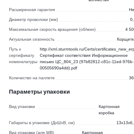
Расширенная гарантия
Не
Диаметр проволоки (мм)
0
Максимальная скорость вращения (об/мин)
4 50
Актуальная сезонность
Корщетк
Путь к
http://xml.sturmtools.ru/Certs/certificates_new_er
сертификату
Сертификат соответствия Информационное
номенклатуры
письмо ЦС_804_23 (97b82812-c81c-11ed-976b-
00505690a4dd).pdf
Количество на паллете
36
Параметры упаковки
Вид упаковки
Картонная
коробка
Габариты в упаковке (ДхШхВ, см)
13x13x6,
Вид упаковки (для WB)
Картонная