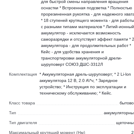
для быстрой смены направления вращения
оснастки * Встроенная подсветка * Полностью
прорезиненная рукоятка - для надежного хват
* 18 ступеней крутящего момента - для работ
с разными типами материалов * Литий-ионный
аккумулятор - исключается возможность
саморазрядки и отсутствует эффект памяти * 
аккумулятора - для продолжительных работ *
Кейс - для удобства хранения и
транспортировки аккумуляторной дрели-
шуруповерт СОЮЗ ДШС-3312Л
Комплектация
* Аккумуляторная дрель-шуруповерт; * 2 Li-lon
аккумулятора 12 В, 2.0 А\*ч; * Зарядное
устройство; * Инструкция по эксплуатации и
техническому обслуживанию; * Кейс.
Класс товара
бытово
Тип
аккумуляторны
Тип двигателя
щеточны
Максимальный крутящий момент (Нм)
2