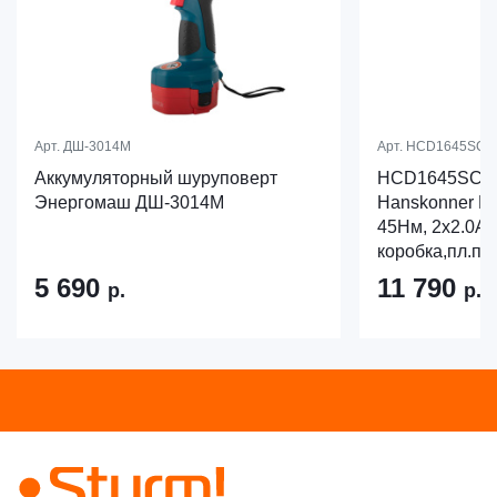
Арт.
ДШ-3014М
Арт.
HCD1645SC
Аккумуляторный шуруповерт
HCD1645SC Др
Энергомаш ДШ-3014М
Hanskonner PL
45Нм, 2х2.0Ач
коробка,пл.па
5 690
11 790
р.
р.