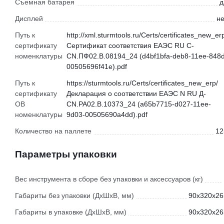
Съемная батарея
д
Дисплей
не
Путь к
http://xml.sturmtools.ru/Certs/certificates_new_er
сертификату
Сертификат соответствия ЕАЭС RU С-
номенклатуры
CN.ПФ02.В.08194_24 (d4bf1bfa-deb8-11ee-848d
00505696f41e).pdf
Путь к
https://sturmtools.ru/Certs/certificates_new_erp/
сертификату
Декларация о соответствии ЕАЭС N RU Д-
ОВ
CN.РА02.В.10373_24 (a65b7715-d027-11ee-
номенклатуры
9d03-00505690a4dd).pdf
Количество на паллете
12
Параметры упаковки
Вес инструмента в сборе без упаковки и аксессуаров (кг)
Габариты без упаковки (ДхШхВ, мм)
90x320x26
Габариты в упаковке (ДхШхВ, мм)
90x320x26