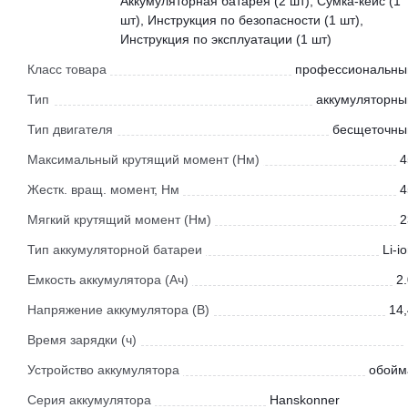
Аккумуляторная батарея (2 шт), Сумка-кейс (1
шт), Инструкция по безопасности (1 шт),
Инструкция по эксплуатации (1 шт)
Класс товара
профессиональны
Тип
аккумуляторны
Тип двигателя
бесщеточны
Максимальный крутящий момент (Нм)
4
Жестк. вращ. момент, Нм
4
Мягкий крутящий момент (Нм)
2
Тип аккумуляторной батареи
Li-i
Емкость аккумулятора (Ач)
2
Напряжение аккумулятора (В)
14,
Время зарядки (ч)
Устройство аккумулятора
обойм
Серия аккумулятора
Hanskonner