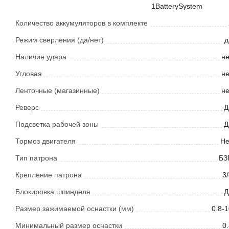
1BatterySystem
Количество аккумуляторов в комплекте
Режим сверления (да/нет)
д
Наличие удара
не
Угловая
не
Ленточные (магазинные)
не
Реверс
Д
Подсветка рабочей зоны
Д
Тормоз двигателя
Не
Тип патрона
БЗ
Крепление патрона
3
Блокировка шпинделя
Д
Размер зажимаемой оснастки (мм)
0.8-
Минимальный размер оснастки
0