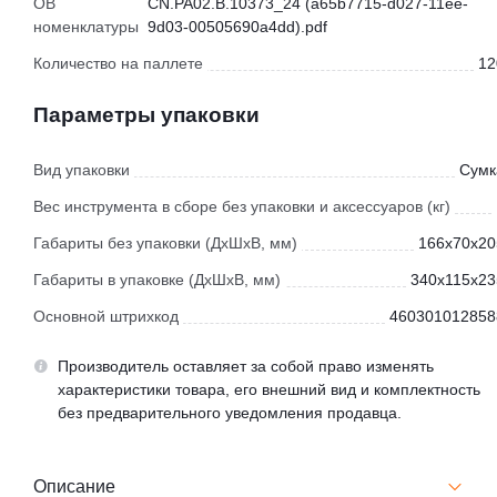
ОВ
CN.РА02.В.10373_24 (a65b7715-d027-11ee-
номенклатуры
9d03-00505690a4dd).pdf
Количество на паллете
12
Параметры упаковки
Вид упаковки
Сумк
Вес инструмента в сборе без упаковки и аксессуаров (кг)
Габариты без упаковки (ДхШхВ, мм)
166x70x20
Габариты в упаковке (ДхШхВ, мм)
340x115x23
Основной штрихкод
460301012858
Производитель оставляет за собой право изменять
характеристики товара, его внешний вид и комплектность
без предварительного уведомления продавца.
Описание