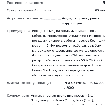
Расширенная гарантия
Д
Срок расширенной гарантии
60 мес
Актуальная сезонность
Аккумуляторные дрели-
шуруповёрты
Преимущества
Бесщеточный двигатель уменьшает вес и
габариты инструмента, увеличивает мощность
продолжительность работы и ресурс Крутящи
момент 45 Н•м позволяет работать с любым
материалом от древесины до металлопроката
Фирменные подшипники C&U увеличивают
ресурс работы инструмента на 50% ClickLock:
быстрозажимной пластиковый патрон 10 мм
PowerCheck: индикатор заряда батареи
обеспечивает удобство контроля
Ближайшее поступление (2)
HNKU6165457 / 20.08.202
/ 2000
Комплектация
Аккумуляторная дрель-шуруповерт (1 шт),
Зарядное устройство (1 шт), Бита (1 шт),