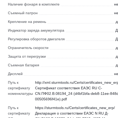
Наличие фонаря в комплекте
не
Съемный патрон
не
Крепление на ремень
д
Индикатор заряда аккумулятора
Д
Регулировка оборотов двигателя
Д
Ограничитель скорости
д
Защита от перегрузки
д
Съемная батарея
д
Дисплей
не
Путь к
http://xml.sturmtools.ru/Certs/certificates_new_er
сертификату
Сертификат соответствия ЕАЭС RU С-
номенклатуры
CN.ПФ02.В.08194_24 (d4bf1bfa-deb8-11ee-848d
00505696f41e).pdf
Путь к
https://sturmtools.ru/Certs/certificates_new_erp/
сертификату
Декларация о соответствии ЕАЭС N RU Д-