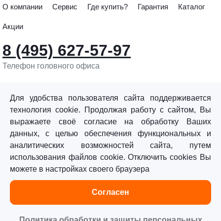
О компании
Сервис
Где купить?
Гарантия
Каталог
Акции
8 (495) 627-57-97
Телефон головного офиса
info@sturmtools.ru
Обратная связь
Для удобства пользователя сайта поддерживается
технология cookie. Продолжая работу с сайтом, Вы
выражаете своё согласие на обработку Ваших
данных, с целью обеспечения функциональных и
аналитических возможностей сайта, путем
использования файлов cookie. Отключить cookies Вы
©«Sturm!» 2011–2026 ®
можете в настройках своего браузера
Все права защищены.
Согласен
Политика обработки персональных данных
Согласие на обработку персональных данных
Политика обработки и защиты персональных