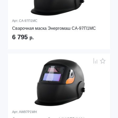
Арт.
СА-97П1МС
Сварочная маска Энергомаш СА-97П1МС
6 795
р.
Арт.
AW97P1WH