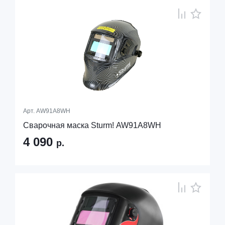
Арт.
AW91A8WH
Сварочная маска Sturm! AW91A8WH
4 090
р.