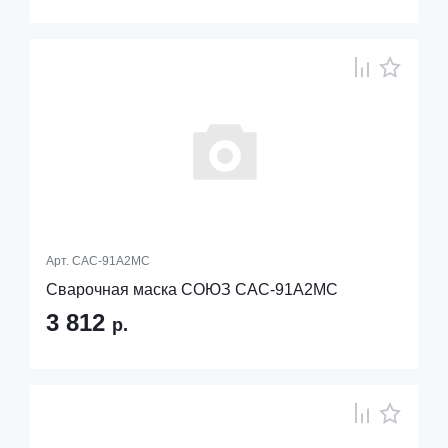
Арт.
САС-91А2МС
Сварочная маска СОЮЗ САС-91А2МС
3 812
р.