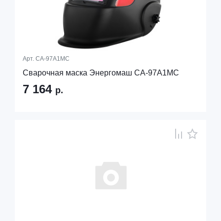
Арт.
СА-97А1МС
Сварочная маска Энергомаш СА-97А1МС
7 164
р.