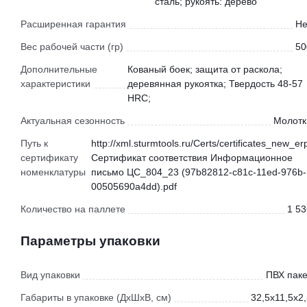
сталь; рукоять: дерево
Расширенная гарантия
Не
Вес рабочей части (гр)
50
Дополнительные
Кованый боек; защита от раскола;
характеристики
деревянная рукоятка; Твердость 48-57
HRC;
Актуальная сезонность
Молотк
Путь к
http://xml.sturmtools.ru/Certs/certificates_new_er
сертификату
Сертификат соответствия Информационное
номенклатуры
письмо ЦС_804_23 (97b82812-c81c-11ed-976b-
00505690a4dd).pdf
Количество на паллете
1 53
Параметры упаковки
Вид упаковки
ПВХ паке
Габариты в упаковке (ДхШхВ, см)
32,5x11,5x2