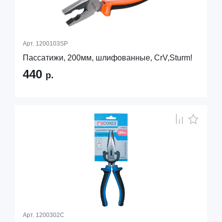
Арт.
1200103SP
Пассатижи, 200мм, шлифованные, CrV,Sturm!
440
р.
Арт.
1200302С