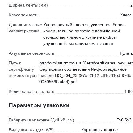
Ширина ленты (мм)
2
Класс точности
Класс 
Дополнительные
Ударопрочный пластик, усиленное белое
характеристики
измерительное полотно с повышенной
стойкостью к излому, крупные цифры
улучшенный механизм сматывания
Актуальная сезонность
Рулетк
Путь к
http://xml.sturmtools.ru/Certs/certificates_new_er
сертификату
Сертификат соответствия Информационное
номенклатуры
письмо ЦС_804_23 (97b82812-c81c-11ed-976b-
00505690a4dd).pdf
Количество на паллете
1 80
Параметры упаковки
Габариты в упаковке (ДхШхВ, см)
7x6,5x3
Вид упаковки (для WB)
Картонный подвес