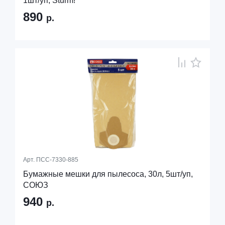
1шт/уп, Sturm!
890
р.
Арт.
ПСС-7330-885
Бумажные мешки для пылесоса, 30л, 5шт/уп,
СОЮЗ
940
р.