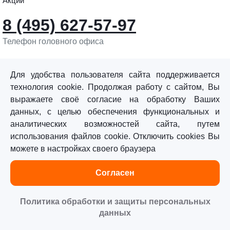
Акции
8 (495) 627-57-97
Телефон головного офиса
info@sturmtools.ru
Обратная связь
Для удобства пользователя сайта поддерживается
технология cookie. Продолжая работу с сайтом, Вы
выражаете своё согласие на обработку Ваших
данных, с целью обеспечения функциональных и
аналитических возможностей сайта, путем
использования файлов cookie. Отключить cookies Вы
©«Sturm!» 2011–2026 ®
можете в настройках своего браузера
Все права защищены.
Согласен
Политика обработки персональных данных
Согласие на обработку персональных данных
Политика обработки и защиты персональных
данных