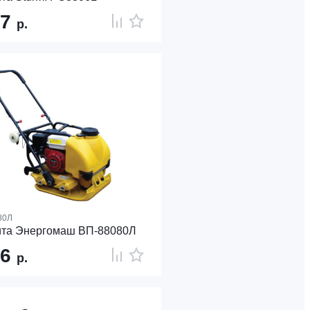
27
р.
80Л
та Энергомаш ВП-88080Л
46
р.