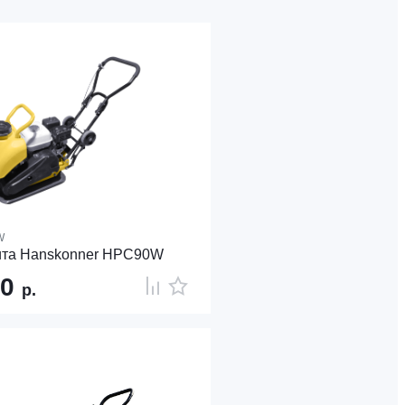
W
ита Hanskonner HPC90W
40
р.