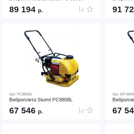
89 194
91 7
р.
Арт.
PC8808L
Арт.
ВП-880
Виброплита Sturm! PC8808L
Вибропли
67 546
67 5
р.