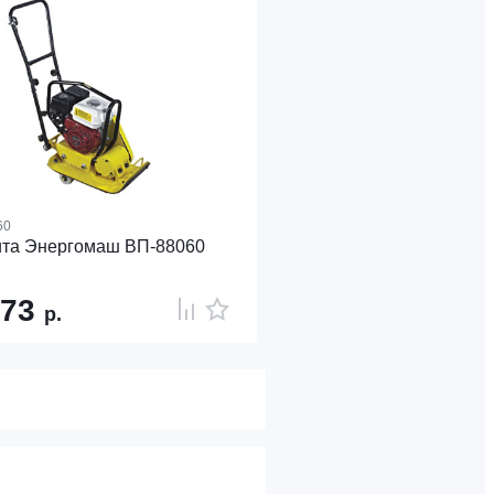
60
та Энергомаш ВП-88060
273
р.