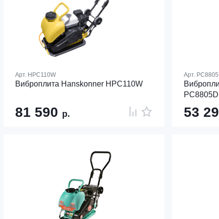
Арт.
HPC110W
Арт.
PC880
Виброплита Hanskonner HPC110W
Вибропли
PC8805D
81 590
53 2
р.