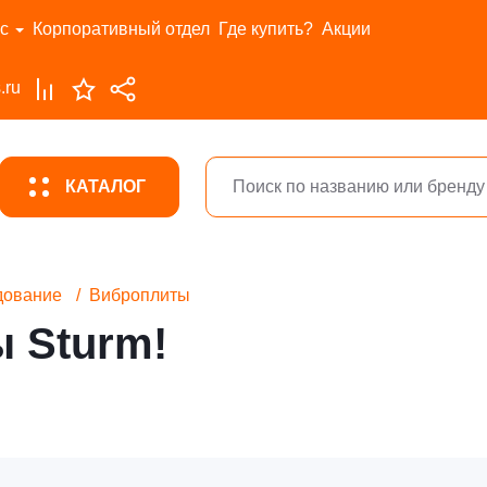
с
Корпоративный отдел
Где купить?
Акции
.ru
КАТАЛОГ
дование
Виброплиты
 Sturm!