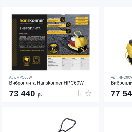
Арт.
HPC60W
Арт.
HPC90
Виброплита Hanskonner HPC60W
Вибропл
73 440
77 5
р.