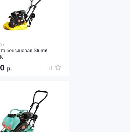
5DK
та бензиновая Sturm!
K
90
р.