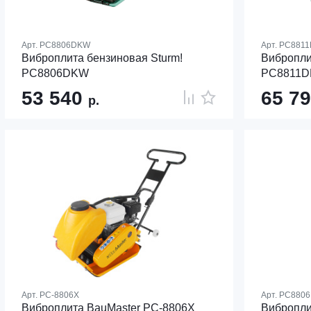
Арт.
PC8806DKW
Арт.
PC881
Виброплита бензиновая Sturm!
Вибропли
PC8806DKW
PC8811
53 540
65 7
р.
Арт.
PC-8806X
Арт.
PC8806
Виброплита BauMaster PC-8806X
Вибропли