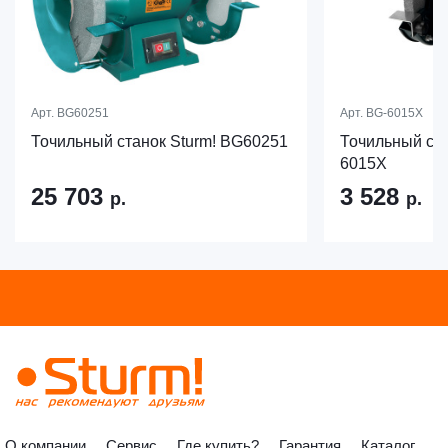
Арт.
BG60251
Арт.
BG-6015X
Точильный станок Sturm! BG60251
Точильный ста
6015X
25 703
3 528
р.
р.
О компании
Сервис
Где купить?
Гарантия
Каталог