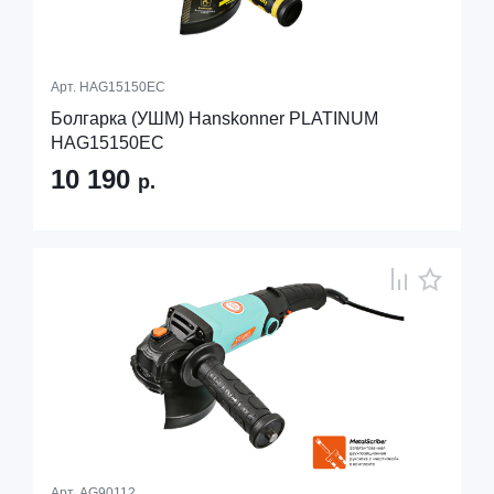
Арт.
HAG15150EC
Болгарка (УШМ) Hanskonner PLATINUM
HAG15150EC
10 190
р.
Арт.
AG90112