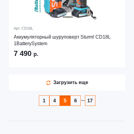
Арт.
CD18L
Аккумуляторный шуруповерт Sturm! CD18L
1BatterySystem
7 490
р.
Загрузить еще
...
1
4
5
6
17