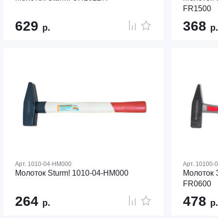
FR1500
629
368
р.
р.
Арт.
1010-04-HM000
Арт.
10100-
Молоток Sturm! 1010-04-HM000
Молоток 
FR0600
264
478
р.
р.