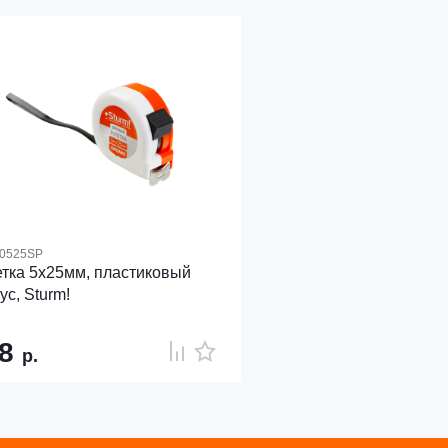
0525SP
тка 5х25мм, пластиковый
ус, Sturm!
98
р.