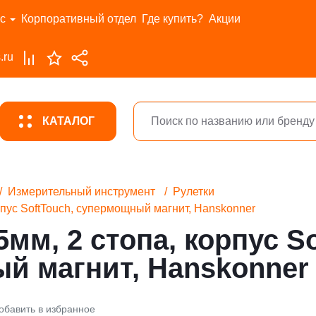
с
Корпоративный отдел
Где купить?
Акции
.ru
КАТАЛОГ
Измерительный инструмент
Рулетки
рпус SoftTouch, супермощный магнит, Hanskonner
5мм, 2 стопа, корпус So
й магнит, Hanskonner
обавить в избранное