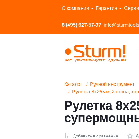
Перейти в каталог
О компании
Гарантия
Серви
8 (495) 627-57-97
info@sturmtools
Каталог
Ручной инструмент
Рулетка 8x25мм, 2 стопа, ко
Рулетка 8x2
супермощны
Добавить в сравнение
Д