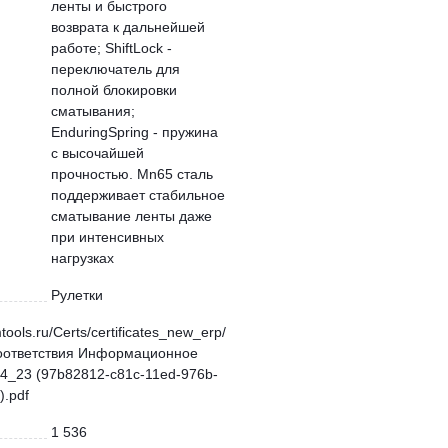
ленты и быстрого
возврата к дальнейшей
работе; ShiftLock -
переключатель для
полной блокировки
сматывания;
EnduringSpring - пружина
с высочайшей
прочностью. Mn65 сталь
поддерживает стабильное
сматывание ленты даже
при интенсивных
нагрузках
Рулетки
mtools.ru/Certs/certificates_new_erp/
оответствия Информационное
4_23 (97b82812-c81c-11ed-976b-
.pdf
1 536