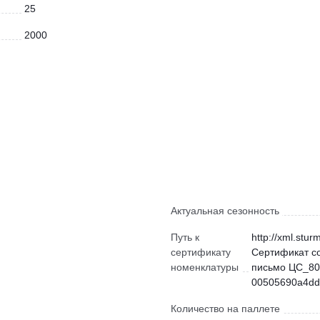
25
2000
Актуальная сезонность
Путь к
http://xml.stur
сертификату
Сертификат с
номенклатуры
письмо ЦС_80
00505690a4dd)
Количество на паллете