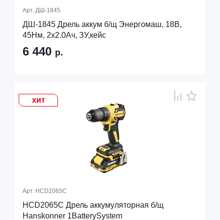
Арт.
ДШ-1845
ДШ-1845 Дрель аккум б/щ Энергомаш, 18В,
45Нм, 2х2.0Ач, ЗУ,кейс
6 440
р.
хит
Арт.
HCD2065C
HCD2065C Дрель аккумуляторная б/щ
Hanskonner 1BatterySystem