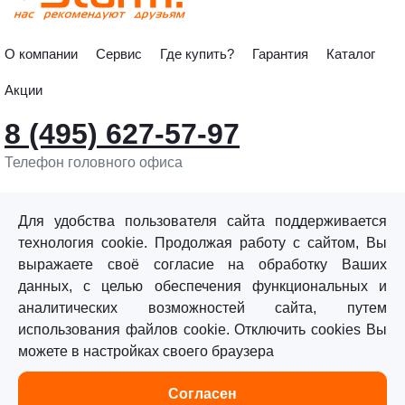
О компании
Сервис
Где купить?
Гарантия
Каталог
Акции
8 (495) 627-57-97
Телефон головного офиса
info@sturmtools.ru
Обратная связь
Для удобства пользователя сайта поддерживается
технология cookie. Продолжая работу с сайтом, Вы
выражаете своё согласие на обработку Ваших
данных, с целью обеспечения функциональных и
аналитических возможностей сайта, путем
использования файлов cookie. Отключить cookies Вы
©«Sturm!» 2011–2026 ®
можете в настройках своего браузера
Все права защищены.
Согласен
Политика обработки персональных данных