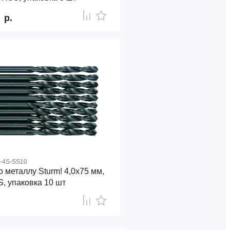
0
р.
4-4S-SS10
 металлу Sturm! 4,0х75 мм,
, упаковка 10 шт