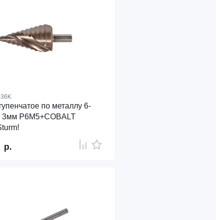
636K
тупенчатое по металлу 6-
г 3мм Р6М5+COBALT
turm!
0
р.