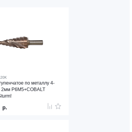
420K
тупенчатое по металлу 4-
г 2мм Р6М5+COBALT
turm!
0
р.