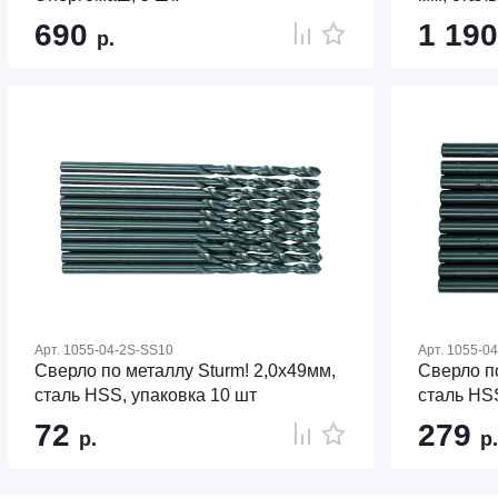
690
1 19
р.
Арт.
1055-04-2S-SS10
Арт.
1055-0
Сверло по металлу Sturm! 2,0х49мм,
Сверло по
сталь HSS, упаковка 10 шт
сталь HSS
72
279
р.
р.