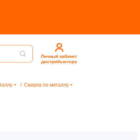
Личный кабинет
дистрибьютора
таллу
Сверла по металлу