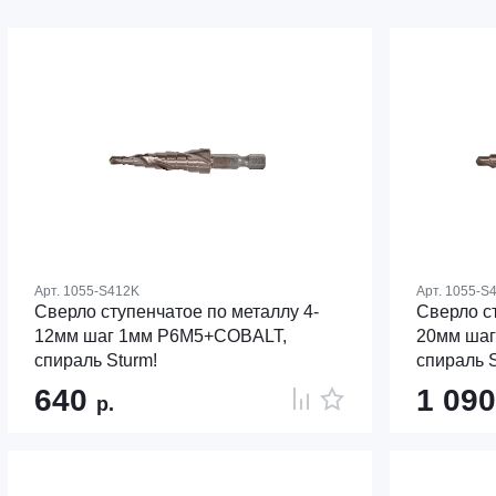
Арт.
1055-S412K
Арт.
1055-S
Сверло ступенчатое по металлу 4-
Сверло с
12мм шаг 1мм Р6М5+COBALT,
20мм ша
спираль Sturm!
спираль S
640
1 09
р.