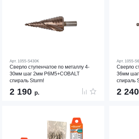
Арт.
1055-S430K
Арт.
1055-S
Сверло ступенчатое по металлу 4-
Сверло с
30мм шаг 2мм Р6М5+COBALT
36мм ша
спираль Sturm!
спираль S
2 190
2 24
р.