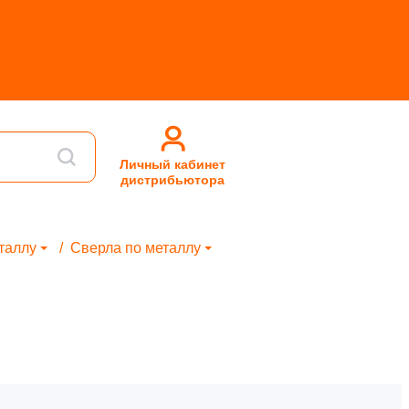
Личный кабинет
дистрибьютора
таллу
Сверла по металлу