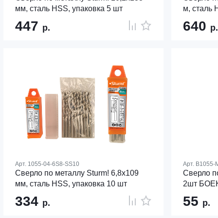
мм, сталь HSS, упаковка 5 шт
м, сталь 
447
640
р.
р.
Арт.
1055-04-6S8-SS10
Арт.
B1055-
Сверло по металлу Sturm! 6,8х109
Сверло п
мм, сталь HSS, упаковка 10 шт
2шт БОЕ
334
55
р.
р.