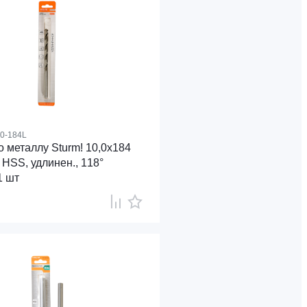
0-184L
 металлу Sturm! 10,0х184
 HSS, удлинен., 118°
1 шт