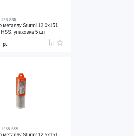
4-12S-SS5
 металлу Sturm! 12,0х151
 HSS, упаковка 5 шт
0
р.
4-12S5-SS5
 металлу Sturm! 12,5х151