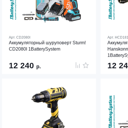
Арт.
CD2080I
Арт.
HCD18
Аккумуляторный шуруповерт Sturm!
Аккумуля
CD2080I 1BatterySystem
Hanskon
1BatteryS
12 240
12 2
р.