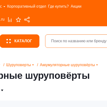
с
Корпоративный отдел
Где купить?
Акции
.ru
КАТАЛОГ
Шуруповерты
Аккумуляторные шуруповёрты
рные шуруповёрты