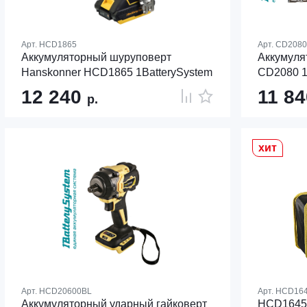
Арт.
HCD1865
Арт.
CD2080
Аккумуляторный шуруповерт
Аккумуля
Hanskonner HCD1865 1BatterySystem
CD2080 1
12 240
11 8
р.
хит
Арт.
HCD20600BL
Арт.
HCD16
Аккумуляторный ударный гайковерт
HCD1645B