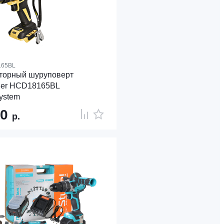
165BL
торный шуруповерт
ner HCD18165BL
ystem
40
р.