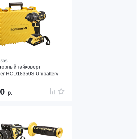
350S
торный гайковерт
er HCD18350S Unibattery
90
р.