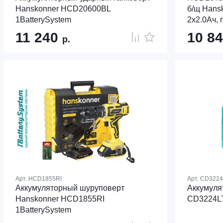
Hanskonner HCD20600BL
б/щ Hansk
1BatterySystem
2х2.0Ач, 
11 240
10 8
р.
Арт.
HCD1855RI
Арт.
CD3224
Аккумуляторный шуруповерт
Аккумуля
Hanskonner HCD1855RI
CD3224L
1BatterySystem