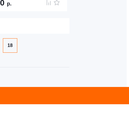
40
р.
18