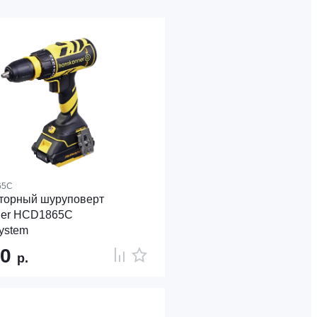
65C
торный шуруповерт
ner HCD1865C
ystem
40
р.