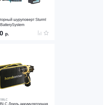
торный шуруповерт Sturm!
BatterySystem
40
р.
45BLC
LC Дрель аккумуляторная