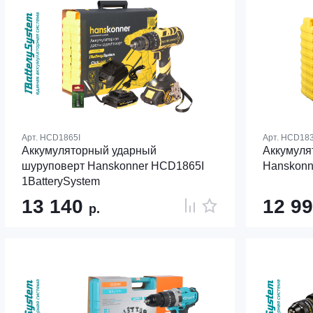
Арт.
HCD1865I
Арт.
HCD18
Аккумуляторный ударный
Аккумуля
шуруповерт Hanskonner HCD1865I
Hanskonn
1BatterySystem
13 140
12 9
р.