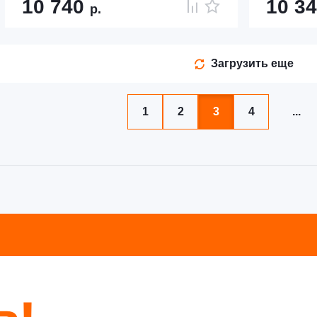
10 740
10 3
р.
Загрузить еще
1
2
3
4
...