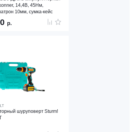
onner, 14,4В, 45Нм,
патрон 10мм, сумка-кейс
40
р.
LT
торный шуруповерт Sturm!
T