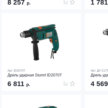
8 257
1 78
р.
Арт.
ID2070T
Арт.
ДУ-217
Дрель ударная Sturm! ID2070T
Дрель уд
6 811
4 56
р.