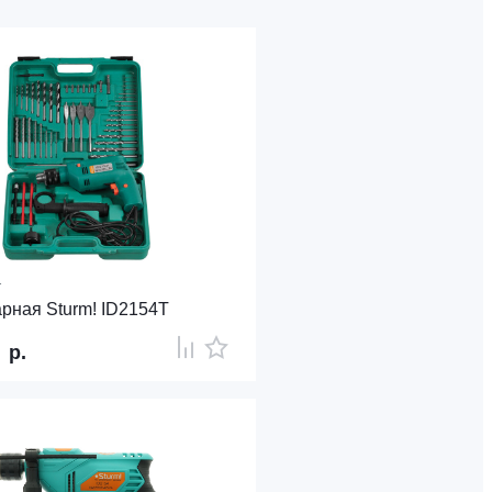
T
арная Sturm! ID2154T
5
р.