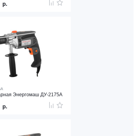
1
р.
5А
арная Энергомаш ДУ-2175А
9
р.