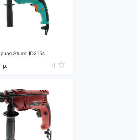
рная Sturm! ID2154
0
р.