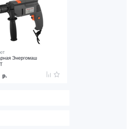
00Т
арная Энергомаш
Т
8
р.