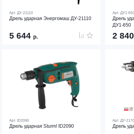
Арт.
ДУ-21110
Арт.
ДУ1-65
Дрель ударная Энергомаш ДУ-21110
Дрель уд
ДУ1-650
5 644
2 84
р.
Арт.
ID2090
Арт.
ДУ-217
Дрель ударная Sturm! ID2090
Дрель уд